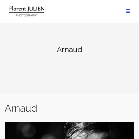
Aller
au
contenu
Arnaud
Arnaud