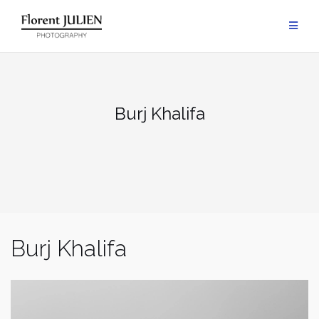
Aller
au
contenu
Burj Khalifa
Burj Khalifa