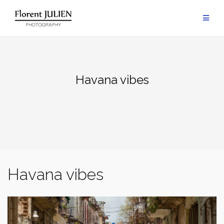
Aller
au
contenu
Havana vibes
Havana vibes