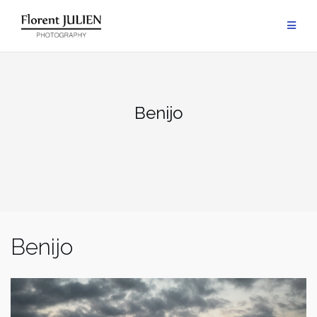
Aller
au
contenu
Benijo
Benijo